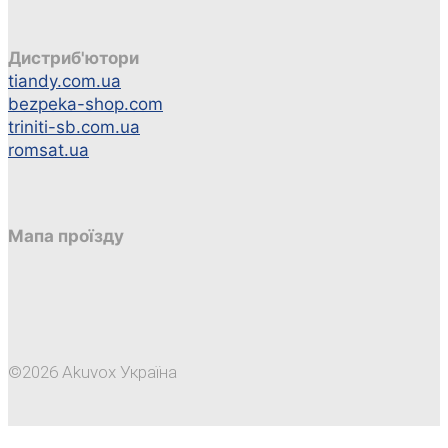
Дистриб'ютори
tiandy.com.ua
bezpeka-shop.com
triniti-sb.com.ua
romsat.ua
Мапа проїзду
©2026 Akuvox Україна
Back