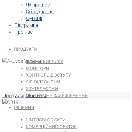
Як працює
Обладнання
Функції
Підтримка
Про нас
ПРОДУКТИ
ПАНЕЛІ ВИКЛИКУ
МОНІТОРИ
C319
КОНТРОЛЬ ДОСТУПУ
SIP-ВІДЕОФОНИ
SIP-ТЕЛЕФОНИ
Home
Продукти
Монітори
C319
ПРОГРАМНЕ ЗАБЕЗПЕЧЕННЯ
РІШЕННЯ
ЖИТЛОВІ ОБ’ЄКТИ
КОМЕРЦІЙНИЙ СЕКТОР