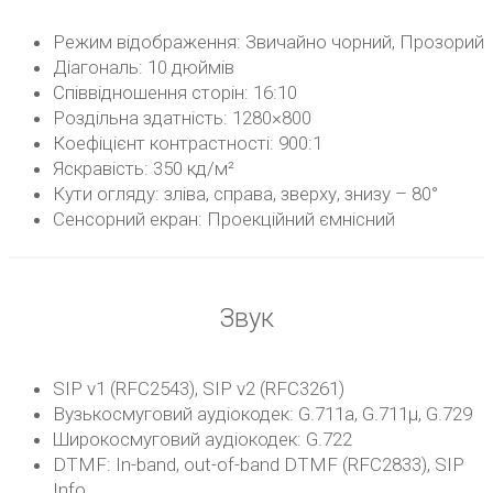
Режим відображення: Звичайно чорний, Прозорий
Діагональ: 10 дюймів
Співвідношення сторін: 16:10
Роздільна здатність: 1280×800
Коефіцієнт контрастності: 900:1
Яскравість: 350 кд/м²
Кути огляду: зліва, справа, зверху, знизу – 80°
Сенсорний екран: Проекційний ємнісний
Звук
SIP v1 (RFC2543), SIP v2 (RFC3261)
Вузькосмуговий аудіокодек: G.711a, G.711μ, G.729
Широкосмуговий аудіокодек: G.722
DTMF: In-band, out-of-band DTMF (RFC2833), SIP
Info