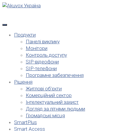
Skip
to
content
Продукти
Панелі виклику
Монітори
Контроль доступу
SIP-відеофони
SIP-телефони
Програмне забезпечення
Рішення
Житлові об’єкти
Комерційний сектор
Інтелектуальний захист
Догляд за літніми людьми
Громадські місця
SmartPlus
Smart Access