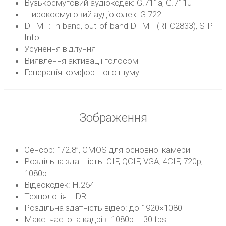
Вузькосмуговий аудіокодек: G.711a, G.711μ
Широкосмуговий аудіокодек: G.722
DTMF: In-band, out-of-band DTMF (RFC2833), SIP
Info
Усунення відлуння
Виявлення активації голосом
Генерація комфортного шуму
Зображення
Сенсор: 1/2.8”, CMOS для основної камери
Роздільна здатність: CIF, QCIF, VGA, 4CIF, 720p,
1080p
Відеокодек: H.264
Технологія HDR
Роздільна здатність відео: до 1920×1080
Макс. частота кадрів: 1080p – 30 fps