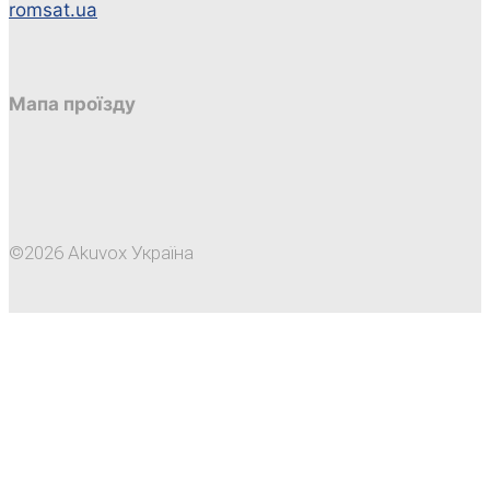
romsat.ua
Мапа проїзду
©2026 Akuvox Україна
Back
to
Top