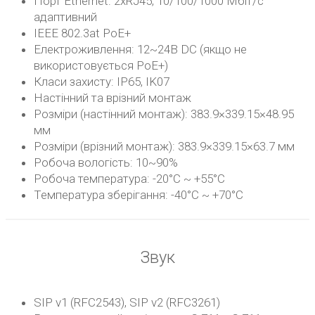
Порт Ethernet: 2xRJ45, 10/100/1000 Мбіт/с
адаптивний
IEEE 802.3at PoE+
Електроживлення: 12~24В DC (якщо не
використовується PoE+)
Класи захисту: IP65, IK07
Настінний та врізний монтаж
Розміри (настінний монтаж): 383.9×339.15×48.95
мм
Розміри (врізний монтаж): 383.9×339.15×63.7 мм
Робоча вологість: 10~90%
Робоча температура: -20°C ~ +55°C
Температура зберігання: -40°C ~ +70°C
Звук
SIP v1 (RFC2543), SIP v2 (RFC3261)