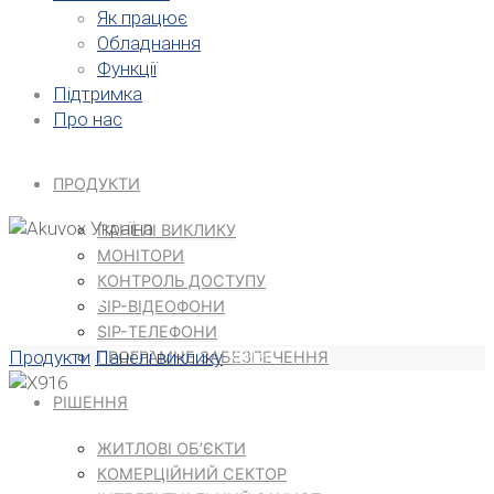
Як працює
Обладнання
Функції
Підтримка
Про нас
ПРОДУКТИ
ПАНЕЛІ ВИКЛИКУ
МОНІТОРИ
X916
КОНТРОЛЬ ДОСТУПУ
SIP-ВІДЕОФОНИ
SIP-ТЕЛЕФОНИ
Home
Продукти
Панелі виклику
X916
ПРОГРАМНЕ ЗАБЕЗПЕЧЕННЯ
РІШЕННЯ
ЖИТЛОВІ ОБ’ЄКТИ
КОМЕРЦІЙНИЙ СЕКТОР