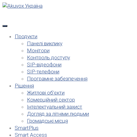
Skip
to
content
Продукти
Панелі виклику
Монітори
Контроль доступу
SIP-відеофони
SIP-телефони
Програмне забезпечення
Рішення
Житлові об’єкти
Комерційний сектор
Інтелектуальний захист
Догляд за літніми людьми
Громадські місця
SmartPlus
Smart Access