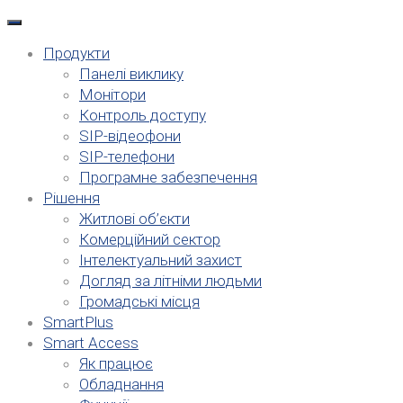
Продукти
Панелі виклику
Монітори
Контроль доступу
SIP-відеофони
SIP-телефони
Програмне забезпечення
Рішення
Житлові об’єкти
Комерційний сектор
Інтелектуальний захист
Догляд за літніми людьми
Громадські місця
SmartPlus
Smart Access
Як працює
Обладнання