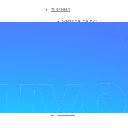
РІШЕННЯ
ЖИТЛОВІ ОБ’ЄКТИ
КОМЕРЦІЙНИЙ СЕКТОР
ІНТЕЛЕКТУАЛЬНИЙ ЗАХИСТ
ДОГЛЯД ЗА ЛІТНІМИ ЛЮДЬМИ
ГРОМАДСЬКІ МІСЦЯ
SMARTPLUS
SMART ACCESS
ЯК ПРАЦЮЄ
ОБЛАДНАННЯ
ФУНКЦІЇ
ПІДТРИМКА