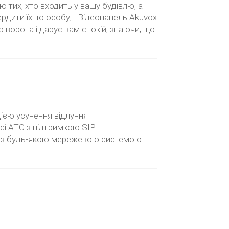
 тих, хто входить у вашу будівлю, а
рдити їхню особу, . Відеопанель Akuvox
 ворота і дарує вам спокій, знаючи, що
цією усунення відлуння
 усі АТС з підтримкою SIP
ції з будь-якою мережевою системою