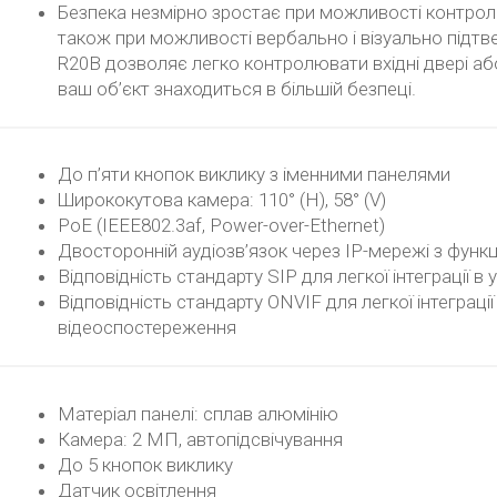
Безпека незмірно зростає при можливості контролю
також при можливості вербально і візуально підтве
R20B дозволяє легко контролювати вхідні двері або
ваш об’єкт знаходиться в більшій безпеці.
До п’яти кнопок виклику з іменними панелями
Ширококутова камера: 110° (H), 58° (V)
PoE (IEEE802.3af, Power-over-Ethernet)
Двосторонній аудіозв’язок через IP-мережі з функ
Відповідність стандарту SIP для легкої інтеграції в
Відповідність стандарту ONVIF для легкої інтегра
відеоспостереження
Матеріал панелі: сплав алюмінію
Камера: 2 МП, автопідсвічування
До 5 кнопок виклику
Датчик освітлення