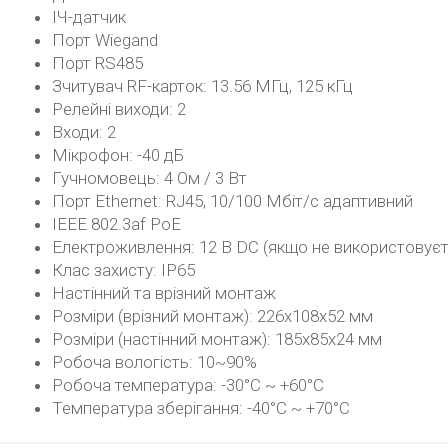
ІЧ-датчик
Порт Wiegand
Порт RS485
Зчитувач RF-карток: 13.56 МГц, 125 кГц
Релейні виходи: 2
Входи: 2
Мікрофон: -40 дБ
Гучномовець: 4 Ом / 3 Вт
Порт Ethernet: RJ45, 10/100 Мбіт/с адаптивний
IEEE 802.3af PoE
Електроживлення: 12 В DC (якщо не використовує
Клас захисту: IP65
Настінний та врізний монтаж
Розміри (врізний монтаж): 226x108x52 мм
Розміри (настінний монтаж): 185x85x24 мм
Робоча вологість: 10~90%
Робоча температура: -30°C ~ +60°C
Температура зберігання: -40°C ~ +70°C