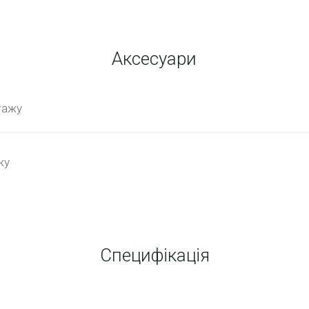
Аксесуари
тажу
жу
Специфікація