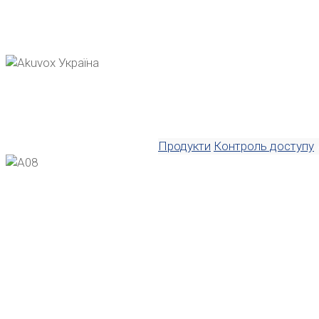
A08
Home
Продукти
Контроль доступу
A08
Мінімальний розмір, поту