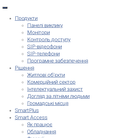
Продукти
Панелі виклику
Монітори
Контроль доступу
SIP-відеофони
SIP-телефони
Програмне забезпечення
Рішення
Житлові об’єкти
Комерційний сектор
Інтелектуальний захист
Догляд за літніми людьми
Громадські місця
SmartPlus
Smart Access
Як працює
Обладнання