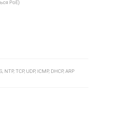
ться PoE)
, NTP, TCP, UDP, ICMP, DHCP, ARP