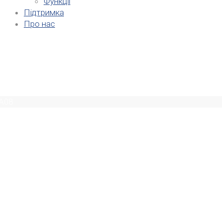
Функції
Підтримка
Про нас
A08
жний функціонал