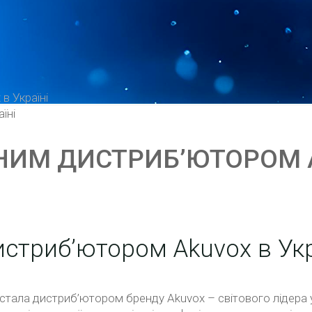
в Україні
ІЙНИМ ДИСТРИБ’ЮТОРОМ 
дистриб’ютором Akuvox в Укр
о стала дистриб’ютором бренду Akuvox – світового лідера 