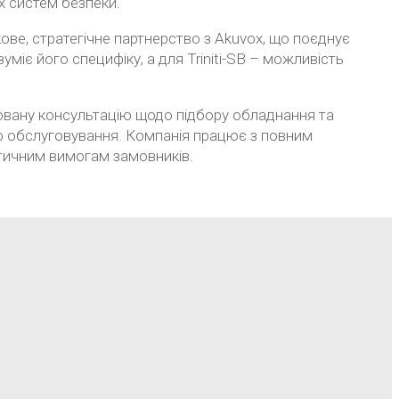
х систем безпеки.
кове, стратегічне партнерство з Akuvox, що поєднує
міє його специфіку, а для Triniti-SB – можливість
ковану консультацію щодо підбору обладнання та
го обслуговування. Компанія працює з повним
ктичним вимогам замовників.