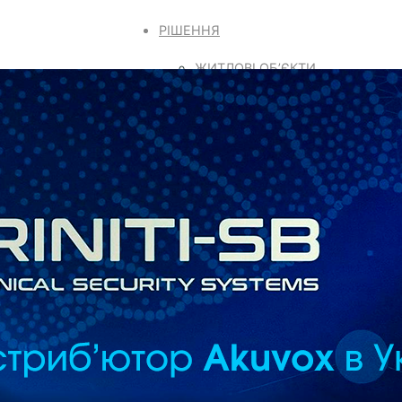
РІШЕННЯ
ЖИТЛОВІ ОБ’ЄКТИ
КОМЕРЦІЙНИЙ СЕКТОР
ІНТЕЛЕКТУАЛЬНИЙ ЗАХИСТ
ДОГЛЯД ЗА ЛІТНІМИ ЛЮДЬМИ
ГРОМАДСЬКІ МІСЦЯ
SMARTPLUS
SMART ACCESS
ЯК ПРАЦЮЄ
ОБЛАДНАННЯ
ФУНКЦІЇ
ПІДТРИМКА