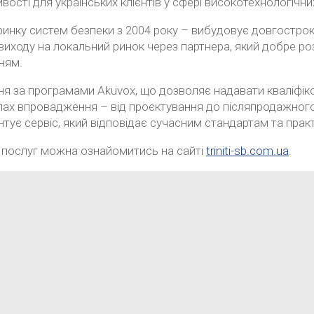
ості для українських клієнтів у сфері високотехнологічни
у ринку систем безпеки з 2004 року – вибудовує довгостро
виходу на локальний ринок через партнера, який добре розу
ням.
ання за програмами Akuvox, що дозволяє надавати кваліфі
тапах впровадження – від проєктування до післяпродажно
нтує сервіс, який відповідає сучасним стандартам та пра
а послуг можна ознайомитись на сайті
triniti-sb.com.ua
.