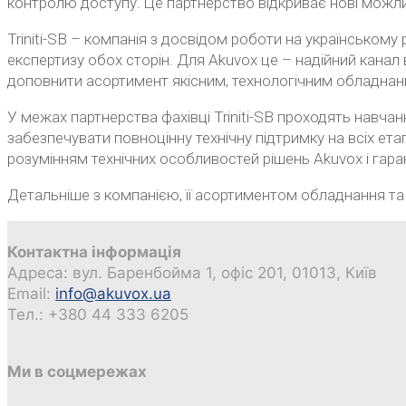
контролю доступу. Це партнерство відкриває нові можлив
Triniti-SB – компанія з досвідом роботи на українськом
експертизу обох сторін. Для Akuvox це – надійний канал 
доповнити асортимент якісним, технологічним обладнан
У межах партнерства фахівці Triniti-SB проходять навч
забезпечувати повноцінну технічну підтримку на всіх е
розумінням технічних особливостей рішень Akuvox і гара
Детальніше з компанією, її асортиментом обладнання т
Контактна інформація
Адреса: вул. Баренбойма 1, офіс 201, 01013, Київ
Email:
info@akuvox.ua
Тел.: +380 44 333 6205
Ми в соцмережах