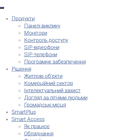
Продукти
Панелі виклику
Монітори
Контроль доступу
SIP-відеофони
SIP-телефони
Програмне забезпечення
Рішення
Житлові об’єкти
Комерційний сектор
Інтелектуальний захист
Догляд за літніми людьми
Громадські місця
SmartPlus
Smart Access
Як працює
Обладнання