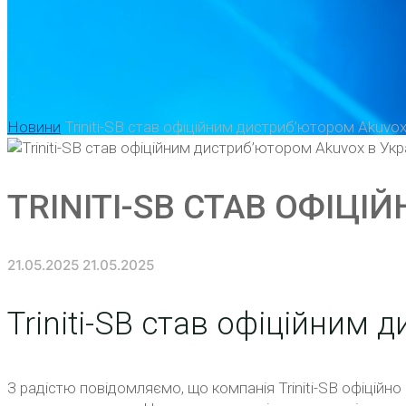
Home
Новини
Triniti-SB став офіційним дистриб’ютором Akuvox 
TRINITI-SB СТАВ ОФІЦ
21.05.2025
21.05.2025
Triniti-SB став офіційним 
З радістю повідомляємо, що компанія Triniti-SB офіційн